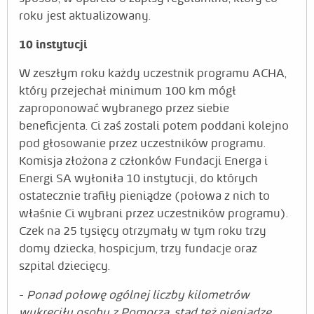
Liderzy zespołowi
roku jest aktualizowany.
Galeria
10 instytucji
Relacje
W zeszłym roku każdy uczestnik programu ACHA,
który przejechał minimum 100 km mógł
Aktualności
zaproponować wybranego przez siebie
beneficjenta. Ci zaś zostali potem poddani kolejno
Kontakt
pod głosowanie przez uczestników programu.
Komisja złożona z członków Fundacji Energa i
Energi SA wyłoniła 10 instytucji, do których
ostatecznie trafiły pieniądze (połowa z nich to
właśnie Ci wybrani przez uczestników programu).
Czek na 25 tysięcy otrzymały w tym roku trzy
domy dziecka, hospicjum, trzy fundacje oraz
szpital dziecięcy.
-
Ponad połowę ogólnej liczby kilometrów
wykręciły osoby z Pomorza, stąd też pieniądze