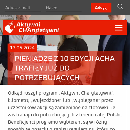
szukaj
Zaloguj
O programie
13.05.2024
Zasady
PIENIĄDZE Z 10 EDYCJI ACHA
TRAFIŁY JUŻ DO
Regulamin
POTRZEBUJĄCYCH
Materiały do pobrania
Zarejestruj się
Odkąd ruszył program „Aktywni Charytatywni”,
kilometry „wyjeżdżone” lub „wybiegane” przez
Liderzy
uczestników akcji są zamieniane na złotówki. Te
zaś trafiają do potrzebujących z terenu całej Polski.
Liderzy indywidualni
Beneficjenci programu wybierani są w różny
sposób, w oparciu o zapisy regulaminu, który co