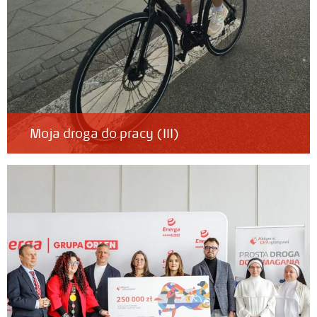
Liderzy zespołowi
Galeria
Relacje
Aktualności
Moja droga do pracy (III)
Kontakt