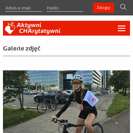
szukaj
Zaloguj
O programie
Galerie zdjęć
Zasady
Regulamin
Materiały do pobrania
Zarejestruj się
Liderzy
Liderzy indywidualni