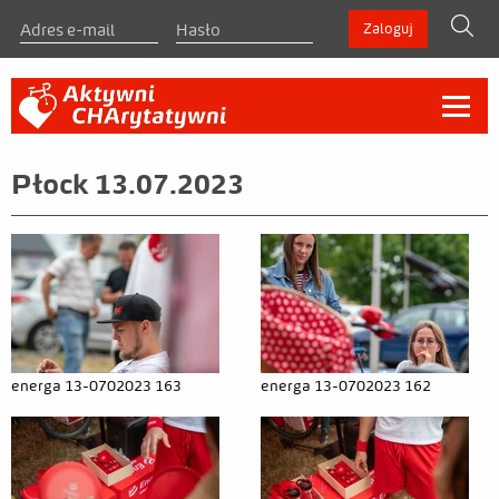
szukaj
Zaloguj
O programie
Płock 13.07.2023
Zasady
Regulamin
Materiały do pobrania
Zarejestruj się
energa 13-0702023 163
energa 13-0702023 162
Liderzy
Liderzy indywidualni